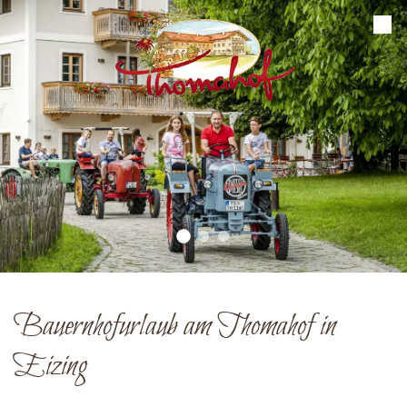
Bauernhofurlaub am Thomahof in
Eizing