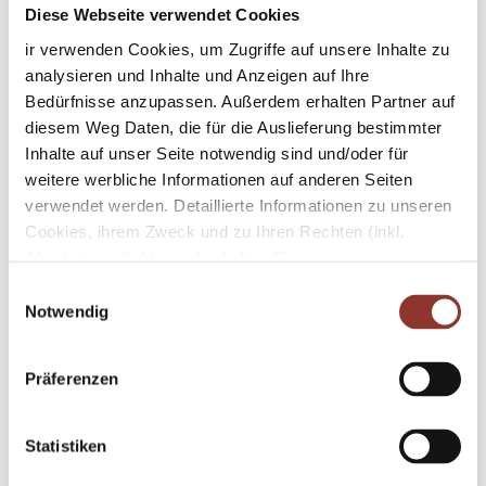
Diese Webseite verwendet Cookies
ir verwenden Cookies, um Zugriffe auf unsere Inhalte zu
Ferienwohnung Morgensonne,
analysieren und Inhalte und Anzeigen auf Ihre
60 qm mit Balkon,
Bedürfnisse anzupassen. Außerdem erhalten Partner auf
bis 2 Erwachsene, 3 Kinder
diesem Weg Daten, die für die Auslieferung bestimmter
Inhalte auf unser Seite notwendig sind und/oder für
weitere werbliche Informationen auf anderen Seiten
Wir würden gerne unseren Hund
verwendet werden. Detaillierte Informationen zu unseren
mitbringen
Cookies, ihrem Zweck und zu Ihren Rechten (inkl.
Abschaltmöglichkeiten) erhalten Sie in unseren
Datenschutzbestimmungen
.
E
Notwendig
i
Mithilfe des Browser-Add-ons zur Deaktivierung von
n
Google Analytics-JavaScript (ga.js, analytics.js, dc.js)
w
Frühstück
Präferenzen
können Website-Besucher verhindern, dass Google
i
Analytics ihre Daten verwendet.
Wenn Sie Google
l
Frühstücksbuffet
Analytics deaktivieren möchten, laden Sie das Add-on
l
Statistiken
für Ihren Webbrowser herunter und installieren Sie
Brötchenservice
i