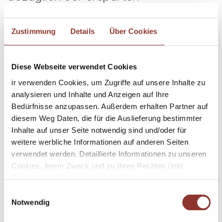
Aufwendungen.
Der uns entstandene und vom Gast zu
Zustimmung
Details
Über Cookies
ersetzende Schaden wird wie folgt
berechnet:
Diese Webseite verwendet Cookies
Ferienwohnung: 90 % des Reisepreises.
ir verwenden Cookies, um Zugriffe auf unsere Inhalte zu
analysieren und Inhalte und Anzeigen auf Ihre
Bei Neubelegung fällt lediglich eine
Bedürfnisse anzupassen. Außerdem erhalten Partner auf
Gebühr von 10 % an.
diesem Weg Daten, die für die Auslieferung bestimmter
Inhalte auf unser Seite notwendig sind und/oder für
weitere werbliche Informationen auf anderen Seiten
5.a) Der Anbieter von „Urlaub auf dem
verwendet werden. Detaillierte Informationen zu unseren
Bauernhof“ ist nach Treu und Glauben
Cookies, ihrem Zweck und zu Ihren Rechten (inkl.
gehalten, bei Absage durch den Gast
Abschaltmöglichkeiten) erhalten Sie in unseren
Datenschutzbestimmungen
.
nicht in Anspruch genommene
E
Notwendig
i
Ferienwohnungen nach Möglichkeit
Mithilfe des Browser-Add-ons zur Deaktivierung von
n