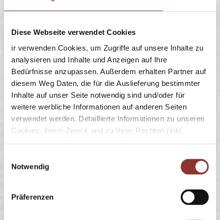
Die Kinder unserer Gäste sind mit
Begeisterung dabei, wenn sie beim
Diese Webseite verwendet Cookies
Versorgen der verschiedenen Tiere
ir verwenden Cookies, um Zugriffe auf unsere Inhalte zu
auf dem Hof helfen dürfen. Sie lieben
analysieren und Inhalte und Anzeigen auf Ihre
Bedürfnisse anzupassen. Außerdem erhalten Partner auf
den engen Kontakt mit den Tieren und
diesem Weg Daten, die für die Auslieferung bestimmter
schließen schnell Freundschaft mit
Inhalte auf unser Seite notwendig sind und/oder für
ihren Lieblingstieren. Dabei lernen sie
weitere werbliche Informationen auf anderen Seiten
verwendet werden. Detaillierte Informationen zu unseren
die Tiere aus nächster Nähe kennen
Cookies, ihrem Zweck und zu Ihren Rechten (inkl.
und entdecken ganz spielerisch, was
Abschaltmöglichkeiten) erhalten Sie in unseren
Datenschutzbestimmungen
.
ein bestimmtes Tier mag und braucht.
E
Notwendig
i
Mithilfe des Browser-Add-ons zur Deaktivierung von
n
Google Analytics-JavaScript (ga.js, analytics.js, dc.js)
w
Präferenzen
können Website-Besucher verhindern, dass Google
i
Analytics ihre Daten verwendet.
Wenn Sie Google
l