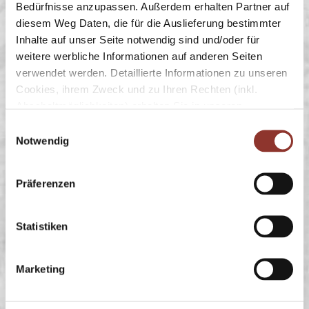
Bedürfnisse anzupassen. Außerdem erhalten Partner auf
diesem Weg Daten, die für die Auslieferung bestimmter
Inhalte auf unser Seite notwendig sind und/oder für
weitere werbliche Informationen auf anderen Seiten
verwendet werden. Detaillierte Informationen zu unseren
Cookies, ihrem Zweck und zu Ihren Rechten (inkl.
Abschaltmöglichkeiten) erhalten Sie in unseren
Datenschutzbestimmungen
.
E
Notwendig
i
Mithilfe des Browser-Add-ons zur Deaktivierung von
n
Google Analytics-JavaScript (ga.js, analytics.js, dc.js)
w
Präferenzen
können Website-Besucher verhindern, dass Google
i
Analytics ihre Daten verwendet.
Wenn Sie Google
l
Analytics deaktivieren möchten, laden Sie das Add-on
l
Statistiken
für Ihren Webbrowser herunter und installieren Sie
i
es.
g
Marketing
u
Impressum
|
Datenschutz
n
g