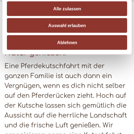
s
Alle zulassen
a
Aussichtsreich
u
Auswahl erlauben
s
w
Ablehnen
Kutschfahrten in herrlicher
a
h
Natur genießen.
l
Eine Pferdekutschfahrt mit der
ganzen Familie ist auch dann ein
Vergnügen, wenn es dich nicht selber
auf den Pferderücken zieht. Hoch auf
der Kutsche lassen sich gemütlich die
Aussicht auf die herrliche Landschaft
und die frische Luft genießen. Wir