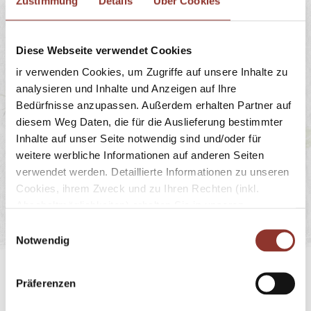
Ferienwohnung "Zum
Zustimmung
Details
Über Cookies
Pferdestall"
Diese Webseite verwendet Cookies
Für 5 Personen
ir verwenden Cookies, um Zugriffe auf unsere Inhalte zu
analysieren und Inhalte und Anzeigen auf Ihre
Wohnfläche
Bedürfnisse anzupassen. Außerdem erhalten Partner auf
diesem Weg Daten, die für die Auslieferung bestimmter
96 m²
Inhalte auf unser Seite notwendig sind und/oder für
weitere werbliche Informationen auf anderen Seiten
verwendet werden. Detaillierte Informationen zu unseren
Preis pro Tag
Cookies, ihrem Zweck und zu Ihren Rechten (inkl.
Abschaltmöglichkeiten) erhalten Sie in unseren
Ab EUR 303,-
Datenschutzbestimmungen
.
E
Notwendig
i
Mithilfe des Browser-Add-ons zur Deaktivierung von
n
Google Analytics-JavaScript (ga.js, analytics.js, dc.js)
w
Präferenzen
können Website-Besucher verhindern, dass Google
i
Preise 2026
Analytics ihre Daten verwendet.
Wenn Sie Google
l