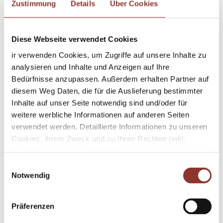
Zustimmung
Details
Über Cookies
Diese Webseite verwendet Cookies
ir verwenden Cookies, um Zugriffe auf unsere Inhalte zu
analysieren und Inhalte und Anzeigen auf Ihre
Bedürfnisse anzupassen. Außerdem erhalten Partner auf
diesem Weg Daten, die für die Auslieferung bestimmter
Inhalte auf unser Seite notwendig sind und/oder für
weitere werbliche Informationen auf anderen Seiten
Wildfreizeitpark Oberreith
verwendet werden. Detaillierte Informationen zu unseren
Cookies, ihrem Zweck und zu Ihren Rechten (inkl.
Im Wildfreizeitpark Oberreith könnt
Abschaltmöglichkeiten) erhalten Sie in unseren
ihr seltene Haustierrassen, Wildtiere
Datenschutzbestimmungen
.
E
Notwendig
und die Flugschau der Greifvögel
i
Mithilfe des Browser-Add-ons zur Deaktivierung von
n
bestaunen. Dazu gibt es viele
Google Analytics-JavaScript (ga.js, analytics.js, dc.js)
w
Präferenzen
Spielmöglichkeiten und einen
können Website-Besucher verhindern, dass Google
i
Analytics ihre Daten verwendet.
Wenn Sie Google